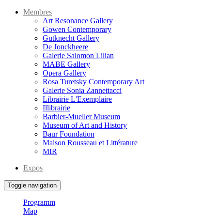
Membres
Art Resonance Gallery
Gowen Contemporary
Gutknecht Gallery
De Jonckheere
Galerie Salomon Lilian
MABE Gallery
Opera Gallery
Rosa Turetsky Contemporary Art
Galerie Sonia Zannettacci
Librairie L'Exemplaire
Illibrairie
Barbier-Mueller Museum
Museum of Art and History
Baur Foundation
Maison Rousseau et Littérature
MIR
Expos
Toggle navigation
Programm
Map