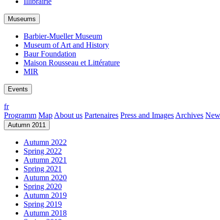
Illibrairie
Museums
Barbier-Mueller Museum
Museum of Art and History
Baur Foundation
Maison Rousseau et Littérature
MIR
Events
fr
Programm
Map
About us
Partenaires
Press and Images
Archives
News
Autumn 2011
Autumn 2022
Spring 2022
Autumn 2021
Spring 2021
Autumn 2020
Spring 2020
Autumn 2019
Spring 2019
Autumn 2018