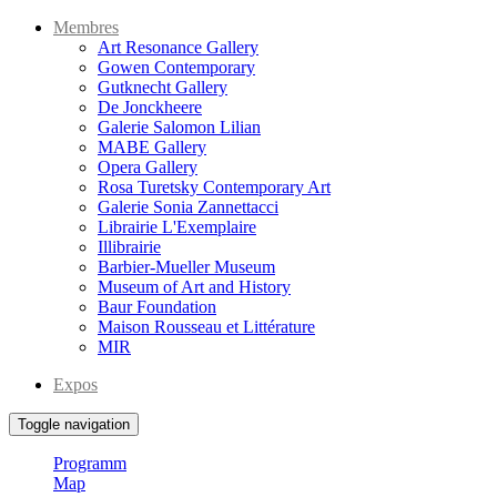
Membres
Art Resonance Gallery
Gowen Contemporary
Gutknecht Gallery
De Jonckheere
Galerie Salomon Lilian
MABE Gallery
Opera Gallery
Rosa Turetsky Contemporary Art
Galerie Sonia Zannettacci
Librairie L'Exemplaire
Illibrairie
Barbier-Mueller Museum
Museum of Art and History
Baur Foundation
Maison Rousseau et Littérature
MIR
Expos
Toggle navigation
Programm
Map