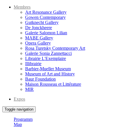
Membres
Art Resonance Gallery
Gowen Contemporary
Gutknecht Gallery
De Jonckheere
Galerie Salomon Lilian
MABE Gallery
Opera Gallery
Rosa Turetsky Contemporary Art
Galerie Sonia Zannettacci
Librairie L'Exemplaire
Illibrairie
Barbier-Mueller Museum
Museum of Art and History
Baur Foundation
Maison Rousseau et Littérature
MIR
Expos
Toggle navigation
Programm
Map