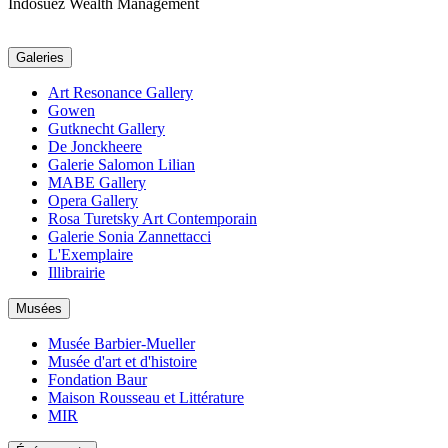
Indosuez Wealth Management
Galeries
Art Resonance Gallery
Gowen
Gutknecht Gallery
De Jonckheere
Galerie Salomon Lilian
MABE Gallery
Opera Gallery
Rosa Turetsky Art Contemporain
Galerie Sonia Zannettacci
L'Exemplaire
Illibrairie
Musées
Musée Barbier-Mueller
Musée d'art et d'histoire
Fondation Baur
Maison Rousseau et Littérature
MIR