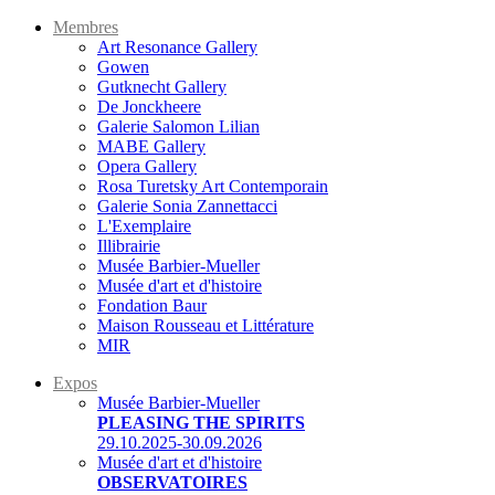
Membres
Art Resonance Gallery
Gowen
Gutknecht Gallery
De Jonckheere
Galerie Salomon Lilian
MABE Gallery
Opera Gallery
Rosa Turetsky Art Contemporain
Galerie Sonia Zannettacci
L'Exemplaire
Illibrairie
Musée Barbier-Mueller
Musée d'art et d'histoire
Fondation Baur
Maison Rousseau et Littérature
MIR
Expos
Musée Barbier-Mueller
PLEASING THE SPIRITS
29.10.2025-30.09.2026
Musée d'art et d'histoire
OBSERVATOIRES