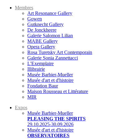
Membres
Art Resonance Gallery
Gowen
Gutknecht Gallery
De Jonckheere
Galerie Salomon Lilian
MABE Gallery
Opera Gallery
Rosa Turetsky Art Contemporain
Galerie Sonia Zannettacci
L'Exemplaire
Illibrairie
Musée Barbier-Mueller
Musée d'art et d'histoire
Fondation Baur
Maison Rousseau et Littérature
MIR
Expos
Musée Barbier-Mueller
PLEASING THE SPIRITS
29.10.2025-30.09.2026
Musée d'art et d'histoire
OBSERVATOIRES