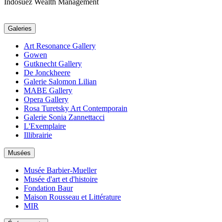
Indosuez Wealth Management
Galeries
Art Resonance Gallery
Gowen
Gutknecht Gallery
De Jonckheere
Galerie Salomon Lilian
MABE Gallery
Opera Gallery
Rosa Turetsky Art Contemporain
Galerie Sonia Zannettacci
L'Exemplaire
Illibrairie
Musées
Musée Barbier-Mueller
Musée d'art et d'histoire
Fondation Baur
Maison Rousseau et Littérature
MIR