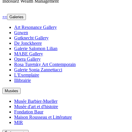
Indosuez Wealth Management
«
»
Galeries
Art Resonance Gallery
Gowen
Gutknecht Gallery
De Jonckheere
Galerie Salomon Lilian
MABE Gallery
Opera Gallery
Rosa Turetsky Art Contemporain
Galerie Sonia Zannettacci
L'Exemplaire
Illibrairie
Musées
Musée Barbier-Mueller
Musée d'art et d'histoire
Fondation Baur
Maison Rousseau et Littérature
MIR