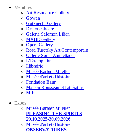
Membres
Art Resonance Gallery
Gowen
Gutknecht Gallery
De Jonckheere
Galerie Salomon Lilian
MABE Gallery
Opera Gallery
Rosa Turetsky Art Contemporain
Galerie Sonia Zannettacci
L'Exemplaire
Illibrairie
Musée Barbier-Mueller
Musée d'art et d'histoire
Fondation Baur
Maison Rousseau et Littérature
MIR
Expos
Musée Barbier-Mueller
PLEASING THE SPIRITS
29.10.2025-30.09.2026
Musée d'art et d'histoire
OBSERVATOIRES