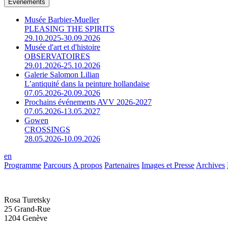
Événements
Musée Barbier-Mueller
PLEASING THE SPIRITS
29.10.2025-30.09.2026
Musée d'art et d'histoire
OBSERVATOIRES
29.01.2026-25.10.2026
Galerie Salomon Lilian
L’antiquité dans la peinture hollandaise
07.05.2026-20.09.2026
Prochains événements AVV 2026-2027
07.05.2026-13.05.2027
Gowen
CROSSINGS
28.05.2026-10.09.2026
en
Programme
Parcours
A propos
Partenaires
Images et Presse
Archives
Rosa Turetsky
25 Grand-Rue
1204 Genève