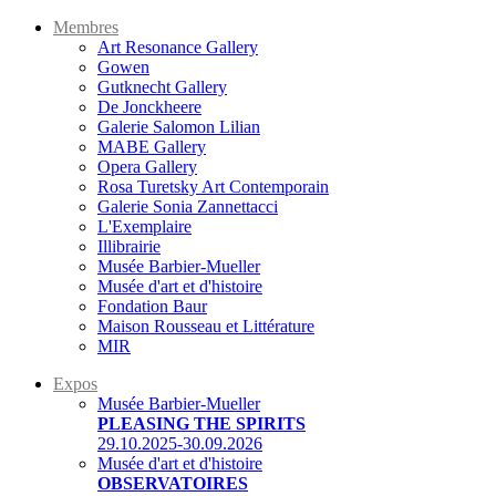
Membres
Art Resonance Gallery
Gowen
Gutknecht Gallery
De Jonckheere
Galerie Salomon Lilian
MABE Gallery
Opera Gallery
Rosa Turetsky Art Contemporain
Galerie Sonia Zannettacci
L'Exemplaire
Illibrairie
Musée Barbier-Mueller
Musée d'art et d'histoire
Fondation Baur
Maison Rousseau et Littérature
MIR
Expos
Musée Barbier-Mueller
PLEASING THE SPIRITS
29.10.2025-30.09.2026
Musée d'art et d'histoire
OBSERVATOIRES