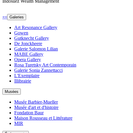
Indosuez Wealth Management
«
»
Galeries
Art Resonance Gallery
Gowen
Gutknecht Gallery
De Jonckheere
Galerie Salomon Lilian
MABE Gallery
Opera Gallery
Rosa Turetsky Art Contemporain
Galerie Sonia Zannettacci
L'Exemplaire
Illibrairie
Musées
Musée Barbier-Mueller
Musée d'art et d'histoire
Fondation Baur
Maison Rousseau et Littérature
MIR