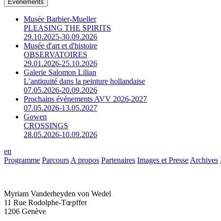
Événements
Musée Barbier-Mueller
PLEASING THE SPIRITS
29.10.2025-30.09.2026
Musée d'art et d'histoire
OBSERVATOIRES
29.01.2026-25.10.2026
Galerie Salomon Lilian
L’antiquité dans la peinture hollandaise
07.05.2026-20.09.2026
Prochains événements AVV 2026-2027
07.05.2026-13.05.2027
Gowen
CROSSINGS
28.05.2026-10.09.2026
en
Programme
Parcours
A propos
Partenaires
Images et Presse
Archives
Myriam Vanderheyden von Wedel
11 Rue Rodolphe-Tœpffer
1206 Genève