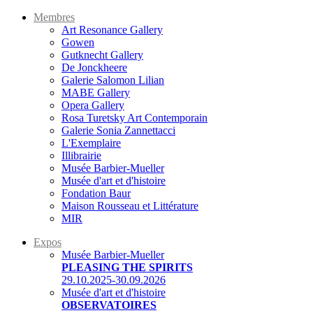
Membres
Art Resonance Gallery
Gowen
Gutknecht Gallery
De Jonckheere
Galerie Salomon Lilian
MABE Gallery
Opera Gallery
Rosa Turetsky Art Contemporain
Galerie Sonia Zannettacci
L'Exemplaire
Illibrairie
Musée Barbier-Mueller
Musée d'art et d'histoire
Fondation Baur
Maison Rousseau et Littérature
MIR
Expos
Musée Barbier-Mueller
PLEASING THE SPIRITS
29.10.2025-30.09.2026
Musée d'art et d'histoire
OBSERVATOIRES