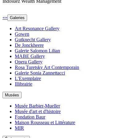
Indosuez Wealth Management
«
»
Galeries
Art Resonance Gallery
Gowen
Gutknecht Gallery
De Jonckheere
Galerie Salomon Lilian
MABE Gallery
Opera Gallery
Rosa Turetsky Art Contemporain
Galerie Sonia Zannettacci
L'Exemplaire
Illibrairie
Musées
Musée Barbier-Mueller
Musée d'art et d'histoire
Fondation Baur
Maison Rousseau et Littérature
MIR