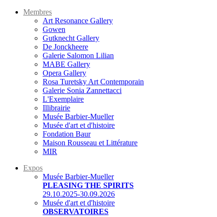
Membres
Art Resonance Gallery
Gowen
Gutknecht Gallery
De Jonckheere
Galerie Salomon Lilian
MABE Gallery
Opera Gallery
Rosa Turetsky Art Contemporain
Galerie Sonia Zannettacci
L'Exemplaire
Illibrairie
Musée Barbier-Mueller
Musée d'art et d'histoire
Fondation Baur
Maison Rousseau et Littérature
MIR
Expos
Musée Barbier-Mueller
PLEASING THE SPIRITS
29.10.2025-30.09.2026
Musée d'art et d'histoire
OBSERVATOIRES