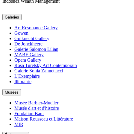
Indosuez Wealth Management
Galeries
Art Resonance Gallery
Gowen
Gutknecht Gallery
De Jonckheere
Galerie Salomon Lilian
MABE Gallery
Opera Gallery
Rosa Turetsky Art Contemporain
Galerie Sonia Zannettacci
L'Exemplaire
Illibrairie
Musées
Musée Barbier-Mueller
Musée d'art et d'histoire
Fondation Baur
Maison Rousseau et Littérature
MIR