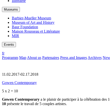
Illibrairie
Museums
Barbier-Mueller Museum
Museum of Art and History
Baur Foundation
Maison Rousseau et Littérature
MIR
Events
fr
Programm
Map
About us
Partenaires
Press and Images
Archives
News
11.02.2017-02.17.2018
Gowen Contemporary
5 x 2 = 10
Gowen Contemporary
a le plaisir de participer à la célébration d
10
présente le travail de 5 couples artistes.