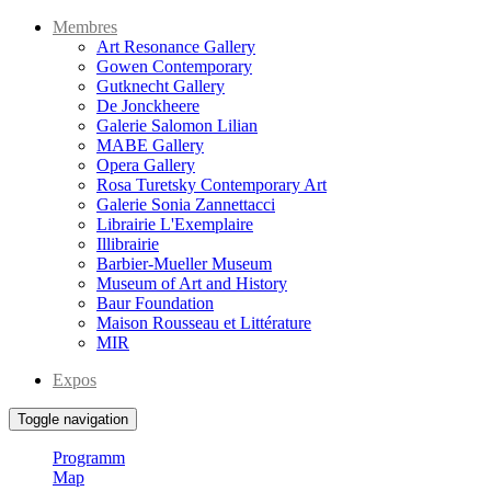
Membres
Art Resonance Gallery
Gowen Contemporary
Gutknecht Gallery
De Jonckheere
Galerie Salomon Lilian
MABE Gallery
Opera Gallery
Rosa Turetsky Contemporary Art
Galerie Sonia Zannettacci
Librairie L'Exemplaire
Illibrairie
Barbier-Mueller Museum
Museum of Art and History
Baur Foundation
Maison Rousseau et Littérature
MIR
Expos
Toggle navigation
Programm
Map