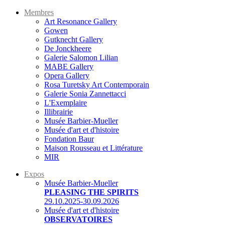
Membres
Art Resonance Gallery
Gowen
Gutknecht Gallery
De Jonckheere
Galerie Salomon Lilian
MABE Gallery
Opera Gallery
Rosa Turetsky Art Contemporain
Galerie Sonia Zannettacci
L'Exemplaire
Illibrairie
Musée Barbier-Mueller
Musée d'art et d'histoire
Fondation Baur
Maison Rousseau et Littérature
MIR
Expos
Musée Barbier-Mueller
PLEASING THE SPIRITS
29.10.2025-30.09.2026
Musée d'art et d'histoire
OBSERVATOIRES