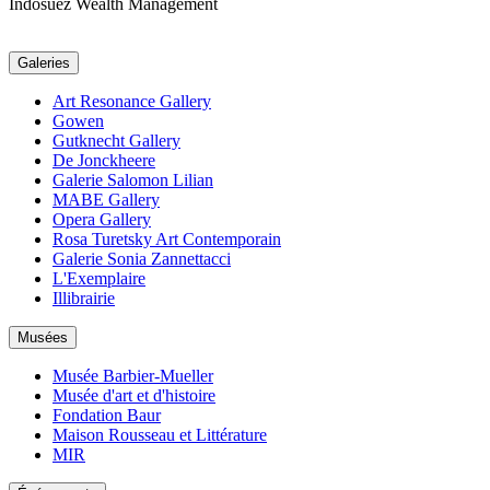
Indosuez Wealth Management
Galeries
Art Resonance Gallery
Gowen
Gutknecht Gallery
De Jonckheere
Galerie Salomon Lilian
MABE Gallery
Opera Gallery
Rosa Turetsky Art Contemporain
Galerie Sonia Zannettacci
L'Exemplaire
Illibrairie
Musées
Musée Barbier-Mueller
Musée d'art et d'histoire
Fondation Baur
Maison Rousseau et Littérature
MIR