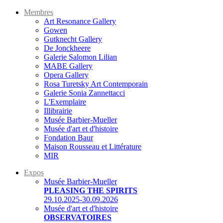
Membres
Art Resonance Gallery
Gowen
Gutknecht Gallery
De Jonckheere
Galerie Salomon Lilian
MABE Gallery
Opera Gallery
Rosa Turetsky Art Contemporain
Galerie Sonia Zannettacci
L'Exemplaire
Illibrairie
Musée Barbier-Mueller
Musée d'art et d'histoire
Fondation Baur
Maison Rousseau et Littérature
MIR
Expos
Musée Barbier-Mueller
PLEASING THE SPIRITS
29.10.2025-30.09.2026
Musée d'art et d'histoire
OBSERVATOIRES