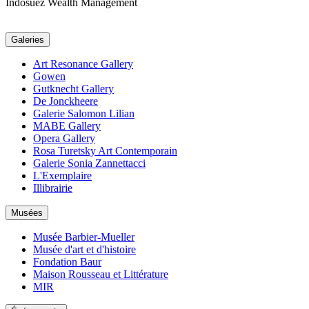
Indosuez Wealth Management
Galeries
Art Resonance Gallery
Gowen
Gutknecht Gallery
De Jonckheere
Galerie Salomon Lilian
MABE Gallery
Opera Gallery
Rosa Turetsky Art Contemporain
Galerie Sonia Zannettacci
L'Exemplaire
Illibrairie
Musées
Musée Barbier-Mueller
Musée d'art et d'histoire
Fondation Baur
Maison Rousseau et Littérature
MIR