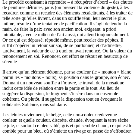
Le procédé consistant à reprendre – à récupérer d’abord – des chutes
de peintures détruites, jadis (on pressent la violence du geste), à les
recadrer, comme on recadre des éléments récalcitrants, à les traiter de
telle sorte qu’elles livrent, dans un souffle ténu, leur secret le plus
intime, résulte d’une tentative de pacification. Il s’agit de tendre la
main, de faire la paix avec son ancien moi, exigeant, a priori
intraitable, avec le milieu de l’art aussi, qui attend toujours du neuf.
Or ce qui est dépassé, répudié même, peut receler des pépites. Il
suffit d’opérer un retour sur soi, de se pardonner, et d’admettre,
tardivement, la valeur de ce à quoi on avait renoncé. Ou la valeur du
renoncement en soi. Renoncer, cet effort se résout en beaucoup de
sérénité.
Il arrive qu’un élément détonne, par sa couleur (le « mouton » blanc
parmi les « moutons » noirs), sa position dans le groupe, son échec.
Donnant un nouveau souffle à l’œuvre, le travail de la mosaïque
inclut cette idée de relation entre la partie et le tout. Au lieu de
suggérer la dispersion, le fragment s’insère dans un ensemble
cohérent. Ou plutôt, il suggère la dispersion tout en évoquant la
solidarité. Solitaire, mais solidaire.
Les teintes reviennent, le beige, cette non-couleur redevenue
couleur, et quelle couleur, discrète, chaude, évoquant la terre sèche,
le jute, et surtout ce bleu sablé, gris et qui semble chaud, ce qui est le
comble pour un bleu, où s’émiette un rivage en passe de s’effondrer.