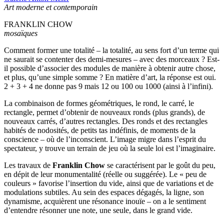
Art moderne et contemporain
FRANKLIN CHOW
mosaïques
Comment former une totalité – la totalité, au sens fort d’un terme qui
ne saurait se contenter des demi-mesures – avec des morceaux ? Est-
il possible d’associer des modules de manière à obtenir autre chose,
et plus, qu’une simple somme ? En matière d’art, la réponse est oui.
2 + 3 + 4 ne donne pas 9 mais 12 ou 100 ou 1000 (ainsi à l’infini).
La combinaison de formes géométriques, le rond, le carré, le
rectangle, permet d’obtenir de nouveaux ronds (plus grands), de
nouveaux carrés, d’autres rectangles. Des ronds et des rectangles
habités de nodosités, de petits tas indéfinis, de moments de la
conscience – où de l’inconscient. L’image migre dans l’esprit du
spectateur, y trouve un terrain de jeu où la seule loi est l’imaginaire.
Les travaux de
Franklin Chow
se caractérisent par le goût du peu,
en dépit de leur monumentalité (réelle ou suggérée). Le « peu de
couleurs » favorise l’insertion du vide, ainsi que de variations et de
modulations subtiles. Au sein des espaces dégagés, la ligne, son
dynamisme, acquièrent une résonance inouïe – on a le sentiment
d’entendre résonner une note, une seule, dans le grand vide.