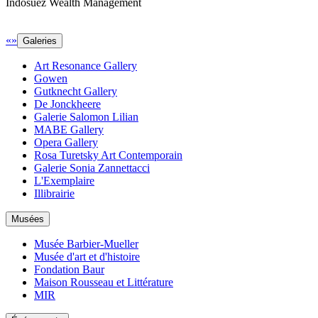
Indosuez Wealth Management
«
»
Galeries
Art Resonance Gallery
Gowen
Gutknecht Gallery
De Jonckheere
Galerie Salomon Lilian
MABE Gallery
Opera Gallery
Rosa Turetsky Art Contemporain
Galerie Sonia Zannettacci
L'Exemplaire
Illibrairie
Musées
Musée Barbier-Mueller
Musée d'art et d'histoire
Fondation Baur
Maison Rousseau et Littérature
MIR