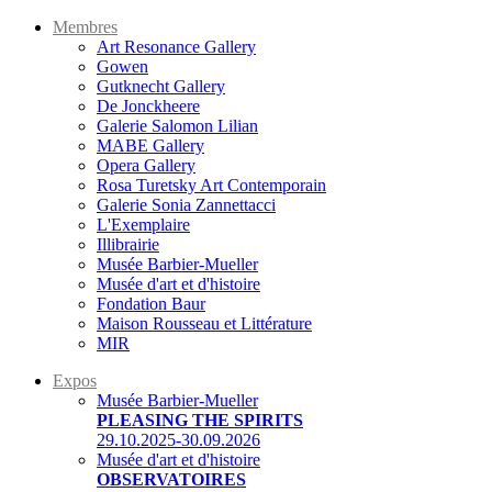
Membres
Art Resonance Gallery
Gowen
Gutknecht Gallery
De Jonckheere
Galerie Salomon Lilian
MABE Gallery
Opera Gallery
Rosa Turetsky Art Contemporain
Galerie Sonia Zannettacci
L'Exemplaire
Illibrairie
Musée Barbier-Mueller
Musée d'art et d'histoire
Fondation Baur
Maison Rousseau et Littérature
MIR
Expos
Musée Barbier-Mueller
PLEASING THE SPIRITS
29.10.2025-30.09.2026
Musée d'art et d'histoire
OBSERVATOIRES