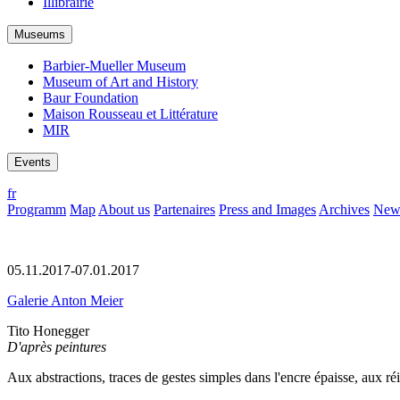
Illibrairie
Museums
Barbier-Mueller Museum
Museum of Art and History
Baur Foundation
Maison Rousseau et Littérature
MIR
Events
fr
Programm
Map
About us
Partenaires
Press and Images
Archives
News
05.11.2017-07.01.2017
Galerie Anton Meier
Tito Honegger
D'après peintures
Aux abstractions, traces de gestes simples dans l'encre épaisse, aux ré