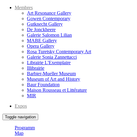
Membres
Art Resonance Gallery
Gowen Contemporary
Gutknecht Gallery
De Jonckheere
Galerie Salomon Lilian
MABE Gallery
Opera Gallery
Rosa Turetsky Contemporary Art
Galerie Sonia Zannettacci
Librairie L'Exemplaire
Illibrairie
Barbier-Mueller Museum
Museum of Art and History
Baur Foundation
Maison Rousseau et Littérature
MIR
Expos
Toggle navigation
Programm
Map