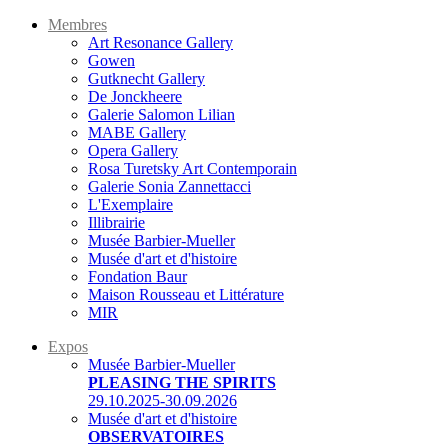
Membres
Art Resonance Gallery
Gowen
Gutknecht Gallery
De Jonckheere
Galerie Salomon Lilian
MABE Gallery
Opera Gallery
Rosa Turetsky Art Contemporain
Galerie Sonia Zannettacci
L'Exemplaire
Illibrairie
Musée Barbier-Mueller
Musée d'art et d'histoire
Fondation Baur
Maison Rousseau et Littérature
MIR
Expos
Musée Barbier-Mueller
PLEASING THE SPIRITS
29.10.2025-30.09.2026
Musée d'art et d'histoire
OBSERVATOIRES