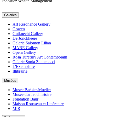
Indosuez Wealth Management
Galeries
Art Resonance Gallery
Gowen
Gutknecht Gallery
De Jonckheere
Galerie Salomon Lilian
MABE Gallery
Opera Gallery
Rosa Turetsky Art Contemporain
Galerie Sonia Zannettacci
L'Exemplaire
Illibrairie
Musées
Musée Barbier-Mueller
Musée d'art et d'histoire
Fondation Baur
Maison Rousseau et Littérature
MIR