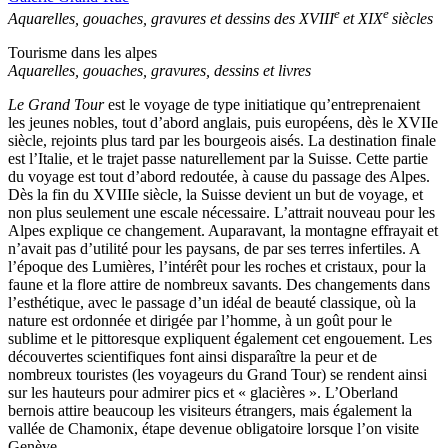
e
e
Aquarelles, gouaches, gravures et dessins des XVIII
et XIX
siècles
Tourisme dans les alpes
Aquarelles, gouaches, gravures, dessins et livres
Le Grand Tour
est le voyage de type initiatique qu’entreprenaient
les jeunes nobles, tout d’abord anglais, puis européens, dès le XVIIe
siècle, rejoints plus tard par les bourgeois aisés. La destination finale
est l’Italie, et le trajet passe naturellement par la Suisse. Cette partie
du voyage est tout d’abord redoutée, à cause du passage des Alpes.
Dès la fin du XVIIIe siècle, la Suisse devient un but de voyage, et
non plus seulement une escale nécessaire. L’attrait nouveau pour les
Alpes explique ce changement. Auparavant, la montagne effrayait et
n’avait pas d’utilité pour les paysans, de par ses terres infertiles. A
l’époque des Lumières, l’intérêt pour les roches et cristaux, pour la
faune et la flore attire de nombreux savants. Des changements dans
l’esthétique, avec le passage d’un idéal de beauté classique, où la
nature est ordonnée et dirigée par l’homme, à un goût pour le
sublime et le pittoresque expliquent également cet engouement. Les
découvertes scientifiques font ainsi disparaître la peur et de
nombreux touristes (les voyageurs du Grand Tour) se rendent ainsi
sur les hauteurs pour admirer pics et « glacières ». L’Oberland
bernois attire beaucoup les visiteurs étrangers, mais également la
vallée de Chamonix, étape devenue obligatoire lorsque l’on visite
Genève.