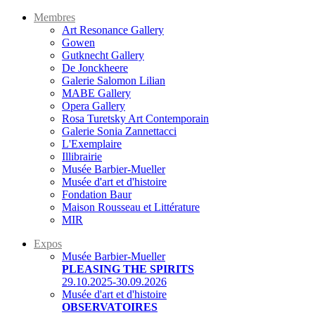
Membres
Art Resonance Gallery
Gowen
Gutknecht Gallery
De Jonckheere
Galerie Salomon Lilian
MABE Gallery
Opera Gallery
Rosa Turetsky Art Contemporain
Galerie Sonia Zannettacci
L'Exemplaire
Illibrairie
Musée Barbier-Mueller
Musée d'art et d'histoire
Fondation Baur
Maison Rousseau et Littérature
MIR
Expos
Musée Barbier-Mueller
PLEASING THE SPIRITS
29.10.2025-30.09.2026
Musée d'art et d'histoire
OBSERVATOIRES