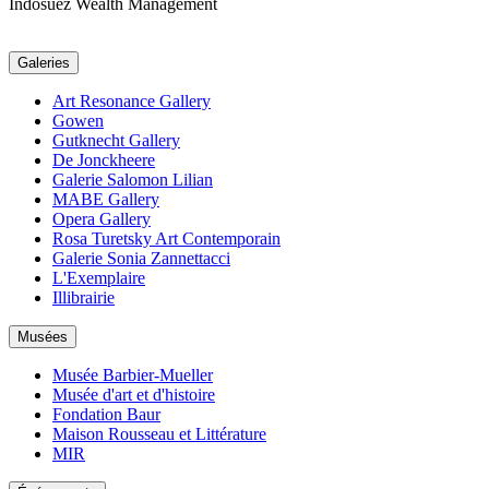
Indosuez Wealth Management
Galeries
Art Resonance Gallery
Gowen
Gutknecht Gallery
De Jonckheere
Galerie Salomon Lilian
MABE Gallery
Opera Gallery
Rosa Turetsky Art Contemporain
Galerie Sonia Zannettacci
L'Exemplaire
Illibrairie
Musées
Musée Barbier-Mueller
Musée d'art et d'histoire
Fondation Baur
Maison Rousseau et Littérature
MIR