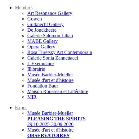
Membres
Art Resonance Gallery
Gowen
Gutknecht Gallery
De Jonckheere
Galerie Salomon Lilian
MABE Gallery
Opera Gallery
Rosa Turetsky Art Contemporain
Galerie Sonia Zannettacci
L'Exemplaire
Illibrairie
Musée Barbier-Mueller
Musée d'art et d'histoire
Fondation Baur
Maison Rousseau et Littérature
MIR
Expos
Musée Barbier-Mueller
PLEASING THE SPIRITS
29.10.2025-30.09.2026
Musée d'art et d'histoire
OBSERVATOIRES