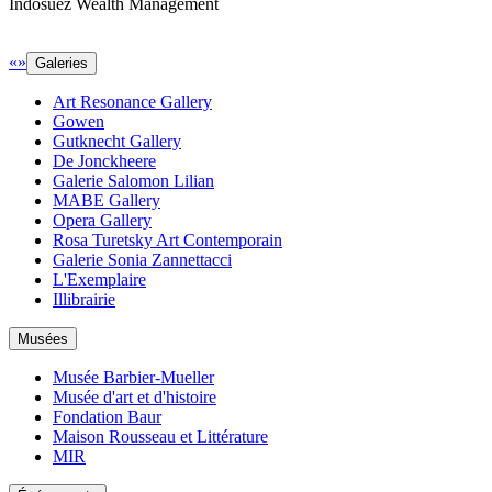
Indosuez Wealth Management
«
»
Galeries
Art Resonance Gallery
Gowen
Gutknecht Gallery
De Jonckheere
Galerie Salomon Lilian
MABE Gallery
Opera Gallery
Rosa Turetsky Art Contemporain
Galerie Sonia Zannettacci
L'Exemplaire
Illibrairie
Musées
Musée Barbier-Mueller
Musée d'art et d'histoire
Fondation Baur
Maison Rousseau et Littérature
MIR