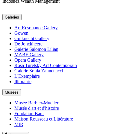
Indosuez Wealth Management
Galeries
Art Resonance Gallery
Gowen
Gutknecht Gallery
De Jonckheere
Galerie Salomon Lilian
MABE Gallery
Opera Gallery
Rosa Turetsky Art Contemporain
Galerie Sonia Zannettacci
L'Exemplaire
Illibrairie
Musées
Musée Barbier-Mueller
Musée d'art et d'histoire
Fondation Baur
Maison Rousseau et Littérature
MIR