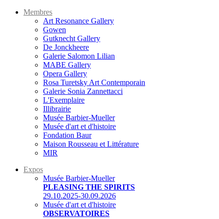
Membres
Art Resonance Gallery
Gowen
Gutknecht Gallery
De Jonckheere
Galerie Salomon Lilian
MABE Gallery
Opera Gallery
Rosa Turetsky Art Contemporain
Galerie Sonia Zannettacci
L'Exemplaire
Illibrairie
Musée Barbier-Mueller
Musée d'art et d'histoire
Fondation Baur
Maison Rousseau et Littérature
MIR
Expos
Musée Barbier-Mueller
PLEASING THE SPIRITS
29.10.2025-30.09.2026
Musée d'art et d'histoire
OBSERVATOIRES