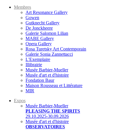
Membres
Art Resonance Gallery
Gowen
Gutknecht Gallery
De Jonckheere
Galerie Salomon Lilian
MABE Gallery
Opera Gallery
Rosa Turetsky Art Contemporain
Galerie Sonia Zannettacci
L'Exemplaire
Illibrairie
Musée Barbier-Mueller
Musée d'art et d'histoire
Fondation Baur
Maison Rousseau et Littérature
MIR
Expos
Musée Barbier-Mueller
PLEASING THE SPIRITS
29.10.2025-30.09.2026
Musée d'art et d'histoire
OBSERVATOIRES