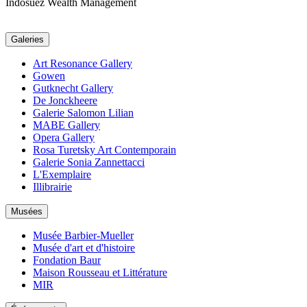
Indosuez Wealth Management
Galeries
Art Resonance Gallery
Gowen
Gutknecht Gallery
De Jonckheere
Galerie Salomon Lilian
MABE Gallery
Opera Gallery
Rosa Turetsky Art Contemporain
Galerie Sonia Zannettacci
L'Exemplaire
Illibrairie
Musées
Musée Barbier-Mueller
Musée d'art et d'histoire
Fondation Baur
Maison Rousseau et Littérature
MIR