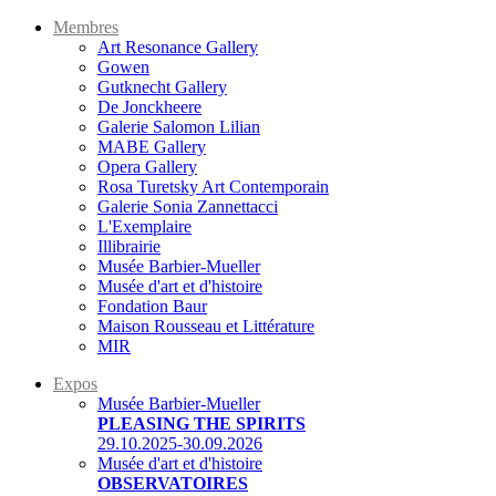
Membres
Art Resonance Gallery
Gowen
Gutknecht Gallery
De Jonckheere
Galerie Salomon Lilian
MABE Gallery
Opera Gallery
Rosa Turetsky Art Contemporain
Galerie Sonia Zannettacci
L'Exemplaire
Illibrairie
Musée Barbier-Mueller
Musée d'art et d'histoire
Fondation Baur
Maison Rousseau et Littérature
MIR
Expos
Musée Barbier-Mueller
PLEASING THE SPIRITS
29.10.2025-30.09.2026
Musée d'art et d'histoire
OBSERVATOIRES