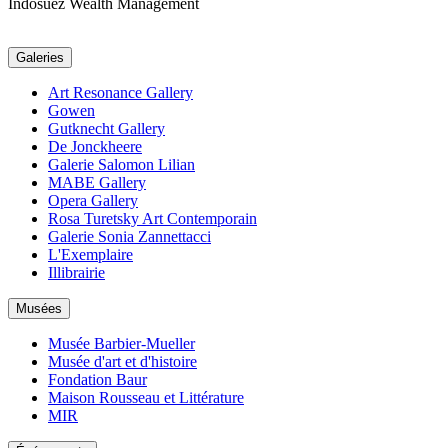
Indosuez Wealth Management
Galeries
Art Resonance Gallery
Gowen
Gutknecht Gallery
De Jonckheere
Galerie Salomon Lilian
MABE Gallery
Opera Gallery
Rosa Turetsky Art Contemporain
Galerie Sonia Zannettacci
L'Exemplaire
Illibrairie
Musées
Musée Barbier-Mueller
Musée d'art et d'histoire
Fondation Baur
Maison Rousseau et Littérature
MIR