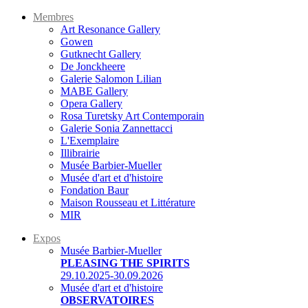
Membres
Art Resonance Gallery
Gowen
Gutknecht Gallery
De Jonckheere
Galerie Salomon Lilian
MABE Gallery
Opera Gallery
Rosa Turetsky Art Contemporain
Galerie Sonia Zannettacci
L'Exemplaire
Illibrairie
Musée Barbier-Mueller
Musée d'art et d'histoire
Fondation Baur
Maison Rousseau et Littérature
MIR
Expos
Musée Barbier-Mueller
PLEASING THE SPIRITS
29.10.2025-30.09.2026
Musée d'art et d'histoire
OBSERVATOIRES