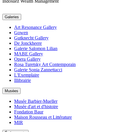
Indosuez Wealth Management
Galeries
Art Resonance Gallery
Gowen
Gutknecht Gallery
De Jonckheere
Galerie Salomon Lilian
MABE Gallery
Opera Gallery
Rosa Turetsky Art Contemporain
Galerie Sonia Zannettacci
L'Exemplaire
Illibrairie
Musées
Musée Barbier-Mueller
Musée d'art et d'histoire
Fondation Baur
Maison Rousseau et Littérature
MIR