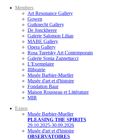
Membres
Art Resonance Gallery
Gowen
Gutknecht Gallery
De Jonckheere
Galerie Salomon Lilian
MABE Gallery
Opera Gallery
Rosa Turetsky Art Contemporain
Galerie Sonia Zannettacci
L'Exemplaire
Illibrairie
Musée Barbier-Mueller
Musée d'art et d'histoire
Fondation Baur
Maison Rousseau et Littérature
MIR
Expos
Musée Barbier-Mueller
PLEASING THE SPIRITS
29.10.2025-30.09.2026
Musée d'art et d'histoire
OBSERVATOIRES