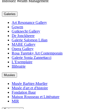
Indosuez Wealth Management
Galeries
Art Resonance Gallery
Gowen
Gutknecht Gallery
De Jonckheere
Galerie Salomon Lilian
MABE Gallery
Opera Gallery
Rosa Turetsky Art Contemporain
Galerie Sonia Zannettacci
L'Exemplaire
Illibrairie
Musées
Musée Barbier-Mueller
Musée d'art et d'histoire
Fondation Baur
Maison Rousseau et Littérature
MIR