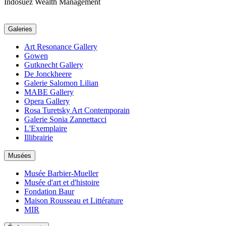
Indosuez Wealth Management
Galeries
Art Resonance Gallery
Gowen
Gutknecht Gallery
De Jonckheere
Galerie Salomon Lilian
MABE Gallery
Opera Gallery
Rosa Turetsky Art Contemporain
Galerie Sonia Zannettacci
L'Exemplaire
Illibrairie
Musées
Musée Barbier-Mueller
Musée d'art et d'histoire
Fondation Baur
Maison Rousseau et Littérature
MIR