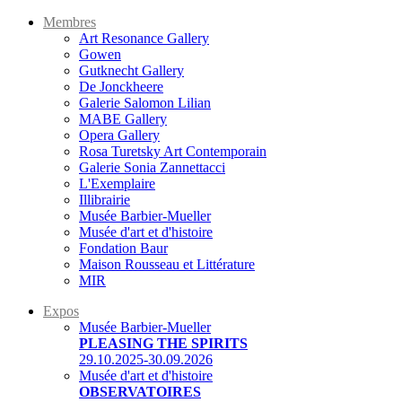
Membres
Art Resonance Gallery
Gowen
Gutknecht Gallery
De Jonckheere
Galerie Salomon Lilian
MABE Gallery
Opera Gallery
Rosa Turetsky Art Contemporain
Galerie Sonia Zannettacci
L'Exemplaire
Illibrairie
Musée Barbier-Mueller
Musée d'art et d'histoire
Fondation Baur
Maison Rousseau et Littérature
MIR
Expos
Musée Barbier-Mueller
PLEASING THE SPIRITS
29.10.2025-30.09.2026
Musée d'art et d'histoire
OBSERVATOIRES