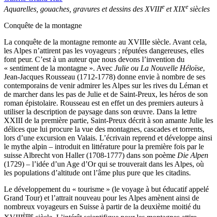
e
e
Aquarelles, gouaches, gravures et dessins des XVIII
et XIX
siècles
Conquête de la montagne
La conquête de la montagne remonte au XVIIIe siècle. Avant cela,
les Alpes n’attirent pas les voyageurs ; réputées dangereuses, elles
font peur. C’est à un auteur que nous devons l’invention du
« sentiment de la montagne ». Avec
Julie ou La Nouvelle Héloïse
,
Jean-Jacques Rousseau (1712-1778) donne envie à nombre de ses
contemporains de venir admirer les Alpes sur les rives du Léman et
de marcher dans les pas de Julie et de Saint-Preux, les héros de son
roman épistolaire. Rousseau est en effet un des premiers auteurs à
utiliser la description de paysage dans son œuvre. Dans la lettre
XXIII de la première partie, Saint-Preux décrit à son amante Julie les
délices que lui procure la vue des montagnes, cascades et torrents,
lors d’une excursion en Valais. L’écrivain reprend et développe ainsi
le mythe alpin – introduit en littérature pour la première fois par le
suisse Albrecht von Haller (1708-1777) dans son poème
Die Alpen
(1729) – l’idée d’un Age d’Or qui se trouverait dans les Alpes, où
les populations d’altitude ont l’âme plus pure que les citadins.
Le développement du « tourisme » (le voyage à but éducatif appelé
Grand Tour) et l’attrait nouveau pour les Alpes amènent ainsi de
nombreux voyageurs en Suisse à partir de la deuxième moitié du
ème