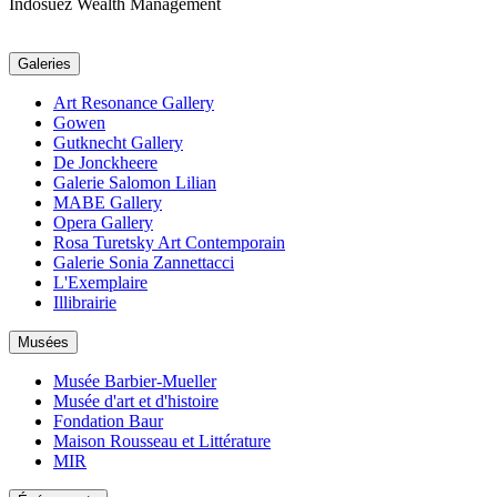
Indosuez Wealth Management
Galeries
Art Resonance Gallery
Gowen
Gutknecht Gallery
De Jonckheere
Galerie Salomon Lilian
MABE Gallery
Opera Gallery
Rosa Turetsky Art Contemporain
Galerie Sonia Zannettacci
L'Exemplaire
Illibrairie
Musées
Musée Barbier-Mueller
Musée d'art et d'histoire
Fondation Baur
Maison Rousseau et Littérature
MIR