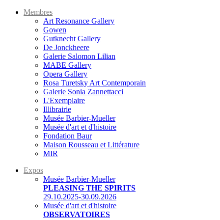
Membres
Art Resonance Gallery
Gowen
Gutknecht Gallery
De Jonckheere
Galerie Salomon Lilian
MABE Gallery
Opera Gallery
Rosa Turetsky Art Contemporain
Galerie Sonia Zannettacci
L'Exemplaire
Illibrairie
Musée Barbier-Mueller
Musée d'art et d'histoire
Fondation Baur
Maison Rousseau et Littérature
MIR
Expos
Musée Barbier-Mueller
PLEASING THE SPIRITS
29.10.2025-30.09.2026
Musée d'art et d'histoire
OBSERVATOIRES