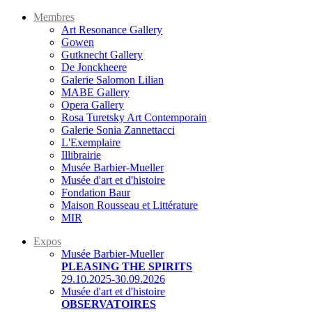
Membres
Art Resonance Gallery
Gowen
Gutknecht Gallery
De Jonckheere
Galerie Salomon Lilian
MABE Gallery
Opera Gallery
Rosa Turetsky Art Contemporain
Galerie Sonia Zannettacci
L'Exemplaire
Illibrairie
Musée Barbier-Mueller
Musée d'art et d'histoire
Fondation Baur
Maison Rousseau et Littérature
MIR
Expos
Musée Barbier-Mueller
PLEASING THE SPIRITS
29.10.2025-30.09.2026
Musée d'art et d'histoire
OBSERVATOIRES