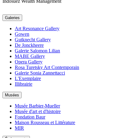
Indosuez Wealth Management
Galeries
Art Resonance Gallery
Gowen
Gutknecht Gallery
De Jonckheere
Galerie Salomon Lilian
MABE Gallery
Opera Gallery
Rosa Turetsky Art Contemporain
Galerie Sonia Zannettacci
L'Exemplaire
Illibrairie
Musées
Musée Barbier-Mueller
Musée d'art et d'histoire
Fondation Baur
Maison Rousseau et Littérature
MIR