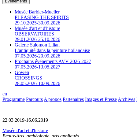
Événements
Musée Barbier-Mueller
PLEASING THE SPIRITS
29.10.2025-30.09.2026
Musée d'art et d'histoire
OBSERVATOIRES
29.01.2026-25.10.2026
Galerie Salomon Lilian
L’antiquité dans la peinture hollandaise
07.05.2026-20.09.2026
Prochains événements AVV 2026-2027
07.05.2026-13.05.2027
Gowen
CROSSINGS
28.05.2026-10.09.2026
en
Programme
Parcours
A propos
Partenaires
Images et Presse
Archives
22.03.2019-16.06.2019
Musée d'art et d'histoire
Beaux-Arts, archéologie, arts appliqués