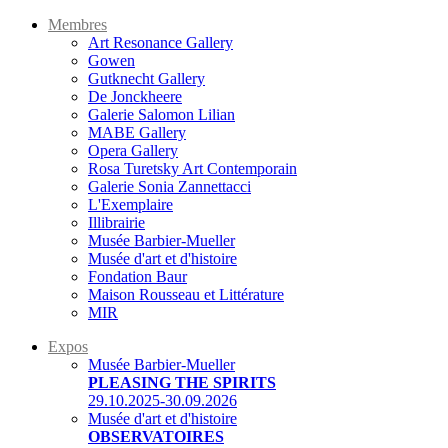
Membres
Art Resonance Gallery
Gowen
Gutknecht Gallery
De Jonckheere
Galerie Salomon Lilian
MABE Gallery
Opera Gallery
Rosa Turetsky Art Contemporain
Galerie Sonia Zannettacci
L'Exemplaire
Illibrairie
Musée Barbier-Mueller
Musée d'art et d'histoire
Fondation Baur
Maison Rousseau et Littérature
MIR
Expos
Musée Barbier-Mueller
PLEASING THE SPIRITS
29.10.2025-30.09.2026
Musée d'art et d'histoire
OBSERVATOIRES