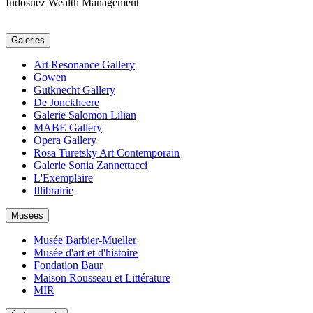
Indosuez Wealth Management
Galeries
Art Resonance Gallery
Gowen
Gutknecht Gallery
De Jonckheere
Galerie Salomon Lilian
MABE Gallery
Opera Gallery
Rosa Turetsky Art Contemporain
Galerie Sonia Zannettacci
L'Exemplaire
Illibrairie
Musées
Musée Barbier-Mueller
Musée d'art et d'histoire
Fondation Baur
Maison Rousseau et Littérature
MIR