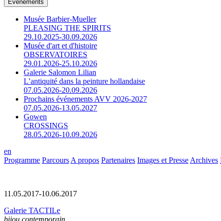
Événements
Musée Barbier-Mueller
PLEASING THE SPIRITS
29.10.2025-30.09.2026
Musée d'art et d'histoire
OBSERVATOIRES
29.01.2026-25.10.2026
Galerie Salomon Lilian
L’antiquité dans la peinture hollandaise
07.05.2026-20.09.2026
Prochains événements AVV 2026-2027
07.05.2026-13.05.2027
Gowen
CROSSINGS
28.05.2026-10.09.2026
en
Programme
Parcours
A propos
Partenaires
Images et Presse
Archives
11.05.2017-10.06.2017
Galerie TACTILe
bijou contemporain