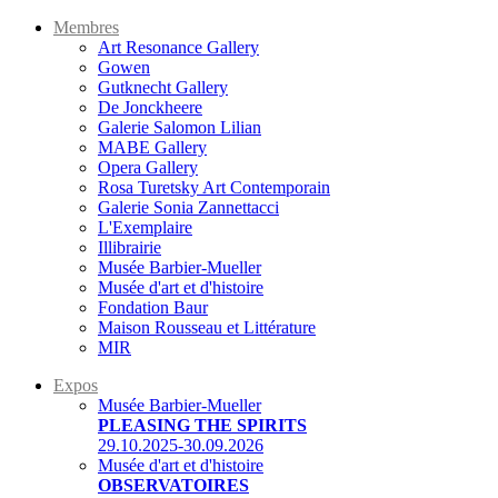
Membres
Art Resonance Gallery
Gowen
Gutknecht Gallery
De Jonckheere
Galerie Salomon Lilian
MABE Gallery
Opera Gallery
Rosa Turetsky Art Contemporain
Galerie Sonia Zannettacci
L'Exemplaire
Illibrairie
Musée Barbier-Mueller
Musée d'art et d'histoire
Fondation Baur
Maison Rousseau et Littérature
MIR
Expos
Musée Barbier-Mueller
PLEASING THE SPIRITS
29.10.2025-30.09.2026
Musée d'art et d'histoire
OBSERVATOIRES