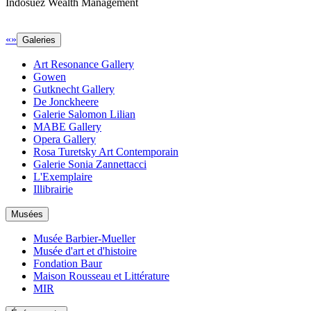
Indosuez Wealth Management
«
»
Galeries
Art Resonance Gallery
Gowen
Gutknecht Gallery
De Jonckheere
Galerie Salomon Lilian
MABE Gallery
Opera Gallery
Rosa Turetsky Art Contemporain
Galerie Sonia Zannettacci
L'Exemplaire
Illibrairie
Musées
Musée Barbier-Mueller
Musée d'art et d'histoire
Fondation Baur
Maison Rousseau et Littérature
MIR