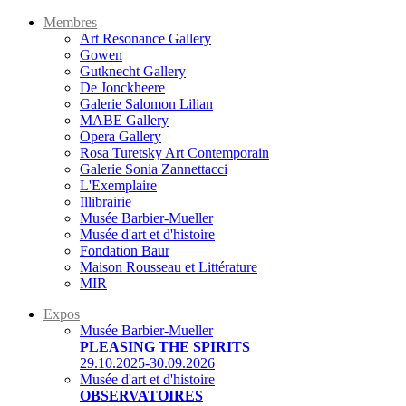
Membres
Art Resonance Gallery
Gowen
Gutknecht Gallery
De Jonckheere
Galerie Salomon Lilian
MABE Gallery
Opera Gallery
Rosa Turetsky Art Contemporain
Galerie Sonia Zannettacci
L'Exemplaire
Illibrairie
Musée Barbier-Mueller
Musée d'art et d'histoire
Fondation Baur
Maison Rousseau et Littérature
MIR
Expos
Musée Barbier-Mueller
PLEASING THE SPIRITS
29.10.2025-30.09.2026
Musée d'art et d'histoire
OBSERVATOIRES