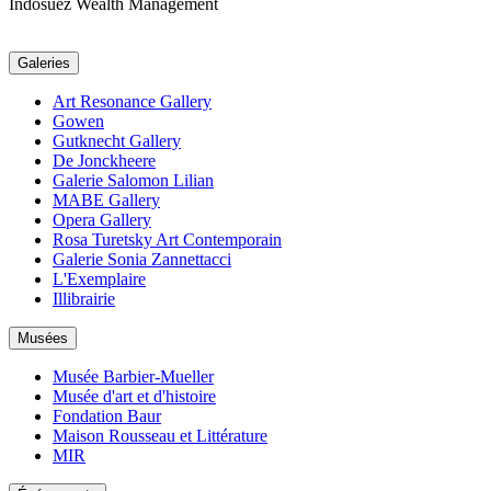
Indosuez Wealth Management
Galeries
Art Resonance Gallery
Gowen
Gutknecht Gallery
De Jonckheere
Galerie Salomon Lilian
MABE Gallery
Opera Gallery
Rosa Turetsky Art Contemporain
Galerie Sonia Zannettacci
L'Exemplaire
Illibrairie
Musées
Musée Barbier-Mueller
Musée d'art et d'histoire
Fondation Baur
Maison Rousseau et Littérature
MIR