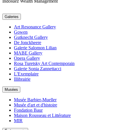
Indosuez Wealth Management
Galeries
Art Resonance Gallery
Gowen
Gutknecht Gallery
De Jonckheere
Galerie Salomon Lilian
MABE Gallery
Opera Gallery
Rosa Turetsky Art Contemporain
Galerie Sonia Zannettacci
L'Exemplaire
Illibrairie
Musées
Musée Barbier-Mueller
Musée d'art et d'histoire
Fondation Baur
Maison Rousseau et Littérature
MIR