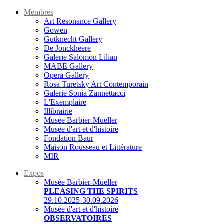
Membres
Art Resonance Gallery
Gowen
Gutknecht Gallery
De Jonckheere
Galerie Salomon Lilian
MABE Gallery
Opera Gallery
Rosa Turetsky Art Contemporain
Galerie Sonia Zannettacci
L'Exemplaire
Illibrairie
Musée Barbier-Mueller
Musée d'art et d'histoire
Fondation Baur
Maison Rousseau et Littérature
MIR
Expos
Musée Barbier-Mueller
PLEASING THE SPIRITS
29.10.2025-30.09.2026
Musée d'art et d'histoire
OBSERVATOIRES