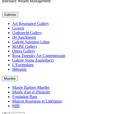
Indosuez Wealth Management
Galeries
Art Resonance Gallery
Gowen
Gutknecht Gallery
De Jonckheere
Galerie Salomon Lilian
MABE Gallery
Opera Gallery
Rosa Turetsky Art Contemporain
Galerie Sonia Zannettacci
L'Exemplaire
Illibrairie
Musées
Musée Barbier-Mueller
Musée d'art et d'histoire
Fondation Baur
Maison Rousseau et Littérature
MIR