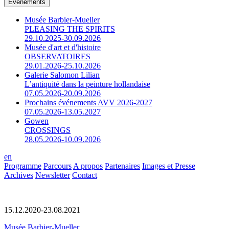
Événements
Musée Barbier-Mueller
PLEASING THE SPIRITS
29.10.2025-30.09.2026
Musée d'art et d'histoire
OBSERVATOIRES
29.01.2026-25.10.2026
Galerie Salomon Lilian
L’antiquité dans la peinture hollandaise
07.05.2026-20.09.2026
Prochains événements AVV 2026-2027
07.05.2026-13.05.2027
Gowen
CROSSINGS
28.05.2026-10.09.2026
en
Programme
Parcours
A propos
Partenaires
Images et Presse
Archives
Newsletter
Contact
15.12.2020-23.08.2021
Musée Barbier-Mueller