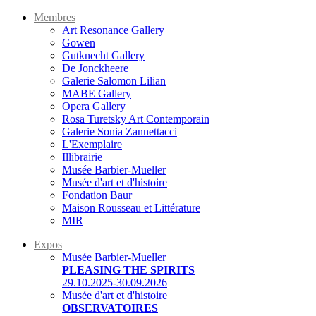
Membres
Art Resonance Gallery
Gowen
Gutknecht Gallery
De Jonckheere
Galerie Salomon Lilian
MABE Gallery
Opera Gallery
Rosa Turetsky Art Contemporain
Galerie Sonia Zannettacci
L'Exemplaire
Illibrairie
Musée Barbier-Mueller
Musée d'art et d'histoire
Fondation Baur
Maison Rousseau et Littérature
MIR
Expos
Musée Barbier-Mueller
PLEASING THE SPIRITS
29.10.2025-30.09.2026
Musée d'art et d'histoire
OBSERVATOIRES