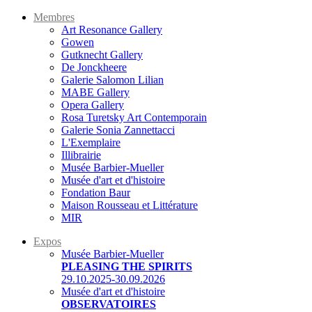
Membres
Art Resonance Gallery
Gowen
Gutknecht Gallery
De Jonckheere
Galerie Salomon Lilian
MABE Gallery
Opera Gallery
Rosa Turetsky Art Contemporain
Galerie Sonia Zannettacci
L'Exemplaire
Illibrairie
Musée Barbier-Mueller
Musée d'art et d'histoire
Fondation Baur
Maison Rousseau et Littérature
MIR
Expos
Musée Barbier-Mueller
PLEASING THE SPIRITS
29.10.2025-30.09.2026
Musée d'art et d'histoire
OBSERVATOIRES