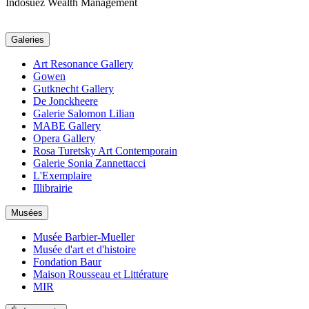
Indosuez Wealth Management
Galeries
Art Resonance Gallery
Gowen
Gutknecht Gallery
De Jonckheere
Galerie Salomon Lilian
MABE Gallery
Opera Gallery
Rosa Turetsky Art Contemporain
Galerie Sonia Zannettacci
L'Exemplaire
Illibrairie
Musées
Musée Barbier-Mueller
Musée d'art et d'histoire
Fondation Baur
Maison Rousseau et Littérature
MIR