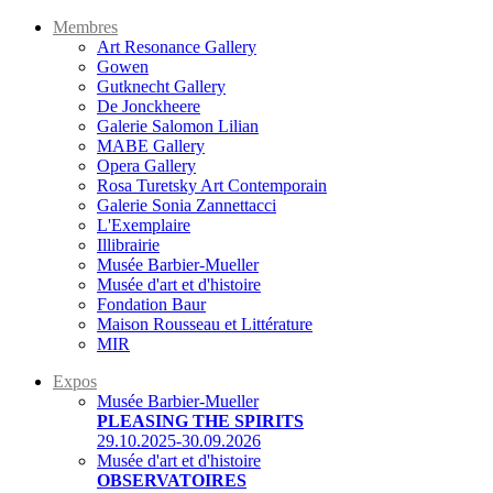
Membres
Art Resonance Gallery
Gowen
Gutknecht Gallery
De Jonckheere
Galerie Salomon Lilian
MABE Gallery
Opera Gallery
Rosa Turetsky Art Contemporain
Galerie Sonia Zannettacci
L'Exemplaire
Illibrairie
Musée Barbier-Mueller
Musée d'art et d'histoire
Fondation Baur
Maison Rousseau et Littérature
MIR
Expos
Musée Barbier-Mueller
PLEASING THE SPIRITS
29.10.2025-30.09.2026
Musée d'art et d'histoire
OBSERVATOIRES