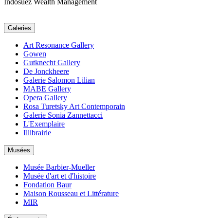
Indosuez Wealth Management
Galeries
Art Resonance Gallery
Gowen
Gutknecht Gallery
De Jonckheere
Galerie Salomon Lilian
MABE Gallery
Opera Gallery
Rosa Turetsky Art Contemporain
Galerie Sonia Zannettacci
L'Exemplaire
Illibrairie
Musées
Musée Barbier-Mueller
Musée d'art et d'histoire
Fondation Baur
Maison Rousseau et Littérature
MIR