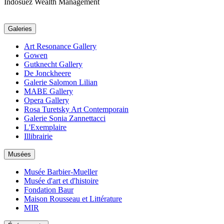
Indosuez Wealth Management
Galeries
Art Resonance Gallery
Gowen
Gutknecht Gallery
De Jonckheere
Galerie Salomon Lilian
MABE Gallery
Opera Gallery
Rosa Turetsky Art Contemporain
Galerie Sonia Zannettacci
L'Exemplaire
Illibrairie
Musées
Musée Barbier-Mueller
Musée d'art et d'histoire
Fondation Baur
Maison Rousseau et Littérature
MIR