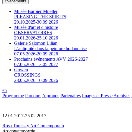
Événements
Musée Barbier-Mueller
PLEASING THE SPIRITS
29.10.2025-30.09.2026
Musée d'art et d'histoire
OBSERVATOIRES
29.01.2026-25.10.2026
Galerie Salomon Lilian
L’antiquité dans la peinture hollandaise
07.05.2026-20.09.2026
Prochains événements AVV 2026-2027
07.05.2026-13.05.2027
Gowen
CROSSINGS
28.05.2026-10.09.2026
en
Programme
Parcours
A propos
Partenaires
Images et Presse
Archives
12.01.2017-25.02.2017
Rosa Turetsky Art Contemporain
Art contemporain