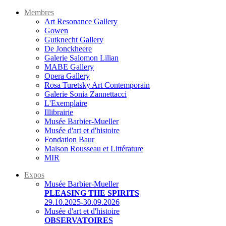
Membres
Art Resonance Gallery
Gowen
Gutknecht Gallery
De Jonckheere
Galerie Salomon Lilian
MABE Gallery
Opera Gallery
Rosa Turetsky Art Contemporain
Galerie Sonia Zannettacci
L'Exemplaire
Illibrairie
Musée Barbier-Mueller
Musée d'art et d'histoire
Fondation Baur
Maison Rousseau et Littérature
MIR
Expos
Musée Barbier-Mueller
PLEASING THE SPIRITS
29.10.2025-30.09.2026
Musée d'art et d'histoire
OBSERVATOIRES