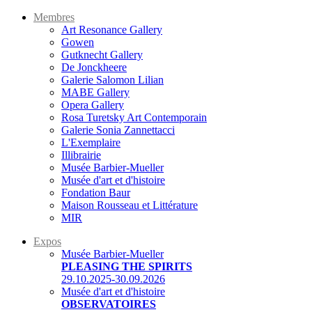
Membres
Art Resonance Gallery
Gowen
Gutknecht Gallery
De Jonckheere
Galerie Salomon Lilian
MABE Gallery
Opera Gallery
Rosa Turetsky Art Contemporain
Galerie Sonia Zannettacci
L'Exemplaire
Illibrairie
Musée Barbier-Mueller
Musée d'art et d'histoire
Fondation Baur
Maison Rousseau et Littérature
MIR
Expos
Musée Barbier-Mueller
PLEASING THE SPIRITS
29.10.2025-30.09.2026
Musée d'art et d'histoire
OBSERVATOIRES