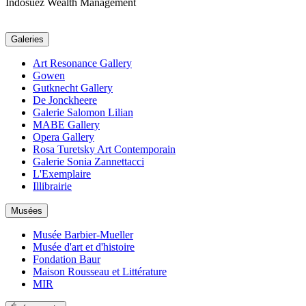
Indosuez Wealth Management
Galeries
Art Resonance Gallery
Gowen
Gutknecht Gallery
De Jonckheere
Galerie Salomon Lilian
MABE Gallery
Opera Gallery
Rosa Turetsky Art Contemporain
Galerie Sonia Zannettacci
L'Exemplaire
Illibrairie
Musées
Musée Barbier-Mueller
Musée d'art et d'histoire
Fondation Baur
Maison Rousseau et Littérature
MIR