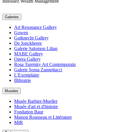
Indosuez Wealth Management
Galeries
Art Resonance Gallery
Gowen
Gutknecht Gallery
De Jonckheere
Galerie Salomon Lilian
MABE Gallery
Opera Gallery
Rosa Turetsky Art Contemporain
Galerie Sonia Zannettacci
L'Exemplaire
Illibrairie
Musées
Musée Barbier-Mueller
Musée d'art et d'histoire
Fondation Baur
Maison Rousseau et Littérature
MIR