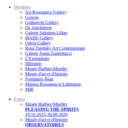
Membres
Art Resonance Gallery
Gowen
Gutknecht Gallery
De Jonckheere
Galerie Salomon Lilian
MABE Gallery
Opera Gallery
Rosa Turetsky Art Contemporain
Galerie Sonia Zannettacci
L'Exemplaire
Illibrairie
Musée Barbier-Mueller
Musée d'art et d'histoire
Fondation Baur
Maison Rousseau et Littérature
MIR
Expos
Musée Barbier-Mueller
PLEASING THE SPIRITS
29.10.2025-30.09.2026
Musée d'art et d'histoire
OBSERVATOIRES