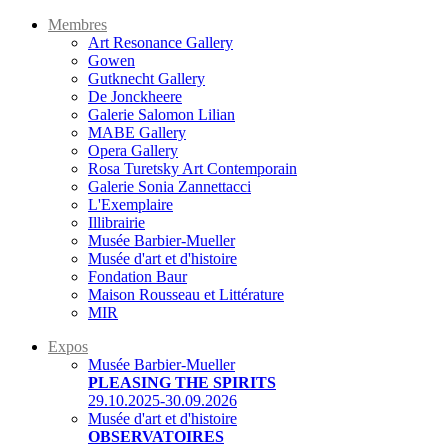
Membres
Art Resonance Gallery
Gowen
Gutknecht Gallery
De Jonckheere
Galerie Salomon Lilian
MABE Gallery
Opera Gallery
Rosa Turetsky Art Contemporain
Galerie Sonia Zannettacci
L'Exemplaire
Illibrairie
Musée Barbier-Mueller
Musée d'art et d'histoire
Fondation Baur
Maison Rousseau et Littérature
MIR
Expos
Musée Barbier-Mueller
PLEASING THE SPIRITS
29.10.2025-30.09.2026
Musée d'art et d'histoire
OBSERVATOIRES