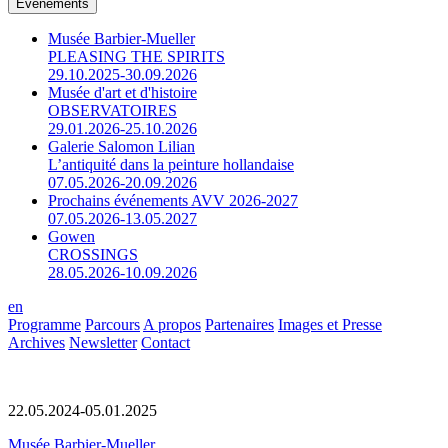
Événements
Musée Barbier-Mueller
PLEASING THE SPIRITS
29.10.2025-30.09.2026
Musée d'art et d'histoire
OBSERVATOIRES
29.01.2026-25.10.2026
Galerie Salomon Lilian
L’antiquité dans la peinture hollandaise
07.05.2026-20.09.2026
Prochains événements AVV 2026-2027
07.05.2026-13.05.2027
Gowen
CROSSINGS
28.05.2026-10.09.2026
en
Programme
Parcours
A propos
Partenaires
Images et Presse
Archives
Newsletter
Contact
22.05.2024-05.01.2025
Musée Barbier-Mueller