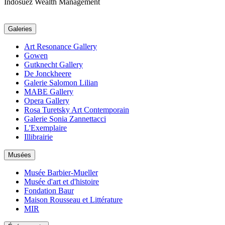
Indosuez Wealth Management
Galeries
Art Resonance Gallery
Gowen
Gutknecht Gallery
De Jonckheere
Galerie Salomon Lilian
MABE Gallery
Opera Gallery
Rosa Turetsky Art Contemporain
Galerie Sonia Zannettacci
L'Exemplaire
Illibrairie
Musées
Musée Barbier-Mueller
Musée d'art et d'histoire
Fondation Baur
Maison Rousseau et Littérature
MIR