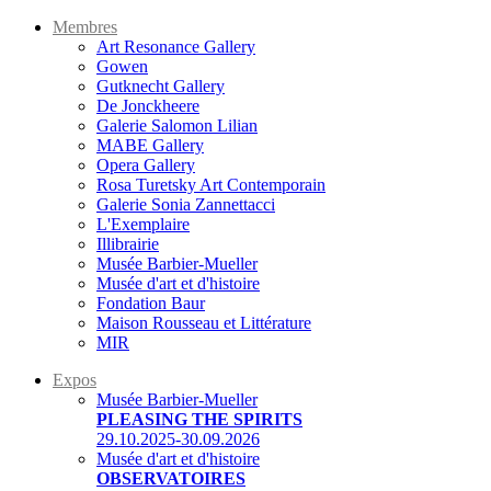
Membres
Art Resonance Gallery
Gowen
Gutknecht Gallery
De Jonckheere
Galerie Salomon Lilian
MABE Gallery
Opera Gallery
Rosa Turetsky Art Contemporain
Galerie Sonia Zannettacci
L'Exemplaire
Illibrairie
Musée Barbier-Mueller
Musée d'art et d'histoire
Fondation Baur
Maison Rousseau et Littérature
MIR
Expos
Musée Barbier-Mueller
PLEASING THE SPIRITS
29.10.2025-30.09.2026
Musée d'art et d'histoire
OBSERVATOIRES