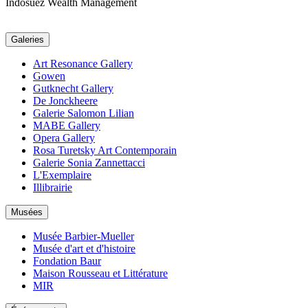
Indosuez Wealth Management
Galeries
Art Resonance Gallery
Gowen
Gutknecht Gallery
De Jonckheere
Galerie Salomon Lilian
MABE Gallery
Opera Gallery
Rosa Turetsky Art Contemporain
Galerie Sonia Zannettacci
L'Exemplaire
Illibrairie
Musées
Musée Barbier-Mueller
Musée d'art et d'histoire
Fondation Baur
Maison Rousseau et Littérature
MIR