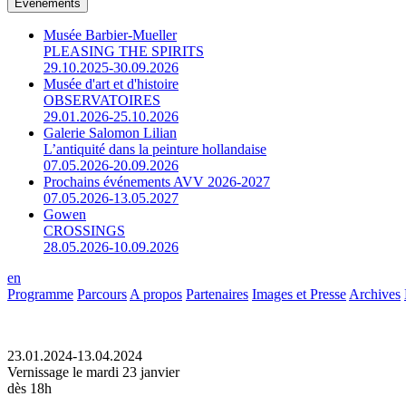
Événements
Musée Barbier-Mueller
PLEASING THE SPIRITS
29.10.2025-30.09.2026
Musée d'art et d'histoire
OBSERVATOIRES
29.01.2026-25.10.2026
Galerie Salomon Lilian
L’antiquité dans la peinture hollandaise
07.05.2026-20.09.2026
Prochains événements AVV 2026-2027
07.05.2026-13.05.2027
Gowen
CROSSINGS
28.05.2026-10.09.2026
en
Programme
Parcours
A propos
Partenaires
Images et Presse
Archives
23.01.2024-13.04.2024
Vernissage le mardi 23 janvier
dès 18h