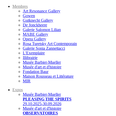
Membres
Art Resonance Gallery
Gowen
Gutknecht Gallery
De Jonckheere
Galerie Salomon Lilian
MABE Gallery
Opera Gallery
Rosa Turetsky Art Contemporain
Galerie Sonia Zannettacci
L'Exemplaire
Illibrairie
Musée Barbier-Mueller
Musée d'art et d'histoire
Fondation Baur
Maison Rousseau et Littérature
MIR
Expos
Musée Barbier-Mueller
PLEASING THE SPIRITS
29.10.2025-30.09.2026
Musée d'art et d'histoire
OBSERVATOIRES