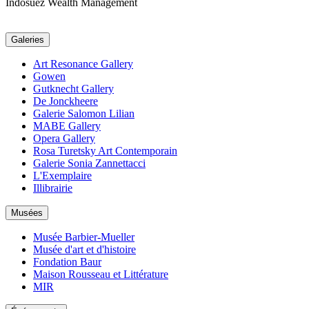
Indosuez Wealth Management
Galeries
Art Resonance Gallery
Gowen
Gutknecht Gallery
De Jonckheere
Galerie Salomon Lilian
MABE Gallery
Opera Gallery
Rosa Turetsky Art Contemporain
Galerie Sonia Zannettacci
L'Exemplaire
Illibrairie
Musées
Musée Barbier-Mueller
Musée d'art et d'histoire
Fondation Baur
Maison Rousseau et Littérature
MIR