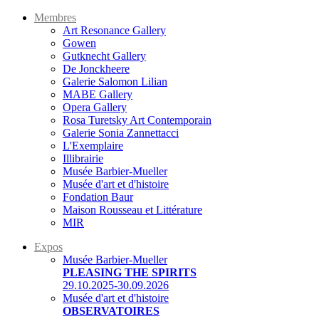
Membres
Art Resonance Gallery
Gowen
Gutknecht Gallery
De Jonckheere
Galerie Salomon Lilian
MABE Gallery
Opera Gallery
Rosa Turetsky Art Contemporain
Galerie Sonia Zannettacci
L'Exemplaire
Illibrairie
Musée Barbier-Mueller
Musée d'art et d'histoire
Fondation Baur
Maison Rousseau et Littérature
MIR
Expos
Musée Barbier-Mueller
PLEASING THE SPIRITS
29.10.2025-30.09.2026
Musée d'art et d'histoire
OBSERVATOIRES