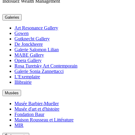
Indosuez Wealth Management
Galeries
Art Resonance Gallery
Gowen
Gutknecht Gallery
De Jonckheere
Galerie Salomon Lilian
MABE Gallery
Opera Gallery
Rosa Turetsky Art Contemporain
Galerie Sonia Zannettacci
L'Exemplaire
Illibrairie
Musées
Musée Barbier-Mueller
Musée d'art et d'histoire
Fondation Baur
Maison Rousseau et Littérature
MIR