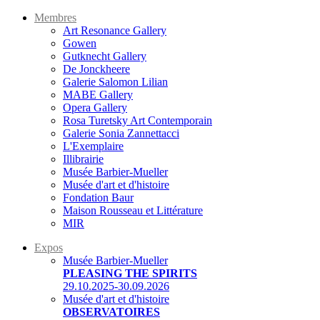
Membres
Art Resonance Gallery
Gowen
Gutknecht Gallery
De Jonckheere
Galerie Salomon Lilian
MABE Gallery
Opera Gallery
Rosa Turetsky Art Contemporain
Galerie Sonia Zannettacci
L'Exemplaire
Illibrairie
Musée Barbier-Mueller
Musée d'art et d'histoire
Fondation Baur
Maison Rousseau et Littérature
MIR
Expos
Musée Barbier-Mueller
PLEASING THE SPIRITS
29.10.2025-30.09.2026
Musée d'art et d'histoire
OBSERVATOIRES