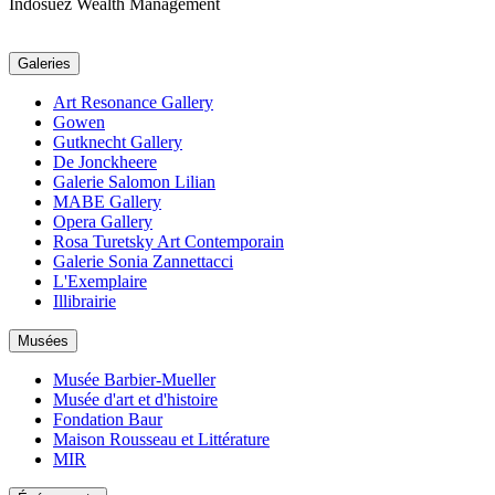
Indosuez Wealth Management
Galeries
Art Resonance Gallery
Gowen
Gutknecht Gallery
De Jonckheere
Galerie Salomon Lilian
MABE Gallery
Opera Gallery
Rosa Turetsky Art Contemporain
Galerie Sonia Zannettacci
L'Exemplaire
Illibrairie
Musées
Musée Barbier-Mueller
Musée d'art et d'histoire
Fondation Baur
Maison Rousseau et Littérature
MIR