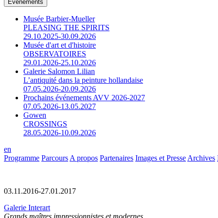
Événements
Musée Barbier-Mueller
PLEASING THE SPIRITS
29.10.2025-30.09.2026
Musée d'art et d'histoire
OBSERVATOIRES
29.01.2026-25.10.2026
Galerie Salomon Lilian
L’antiquité dans la peinture hollandaise
07.05.2026-20.09.2026
Prochains événements AVV 2026-2027
07.05.2026-13.05.2027
Gowen
CROSSINGS
28.05.2026-10.09.2026
en
Programme
Parcours
A propos
Partenaires
Images et Presse
Archives
03.11.2016-27.01.2017
Galerie Interart
Grands maîtres impressionnistes et modernes