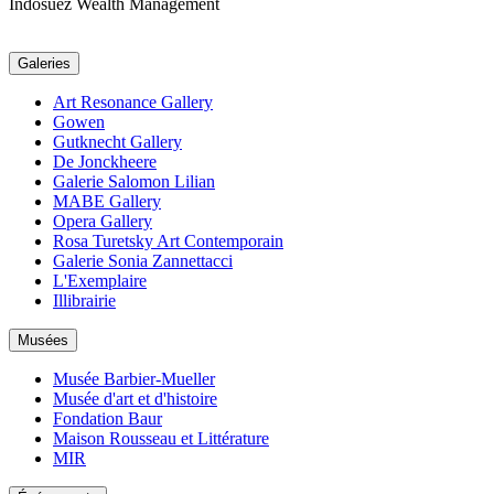
Indosuez Wealth Management
Galeries
Art Resonance Gallery
Gowen
Gutknecht Gallery
De Jonckheere
Galerie Salomon Lilian
MABE Gallery
Opera Gallery
Rosa Turetsky Art Contemporain
Galerie Sonia Zannettacci
L'Exemplaire
Illibrairie
Musées
Musée Barbier-Mueller
Musée d'art et d'histoire
Fondation Baur
Maison Rousseau et Littérature
MIR