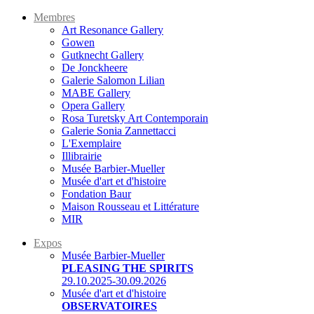
Membres
Art Resonance Gallery
Gowen
Gutknecht Gallery
De Jonckheere
Galerie Salomon Lilian
MABE Gallery
Opera Gallery
Rosa Turetsky Art Contemporain
Galerie Sonia Zannettacci
L'Exemplaire
Illibrairie
Musée Barbier-Mueller
Musée d'art et d'histoire
Fondation Baur
Maison Rousseau et Littérature
MIR
Expos
Musée Barbier-Mueller
PLEASING THE SPIRITS
29.10.2025-30.09.2026
Musée d'art et d'histoire
OBSERVATOIRES