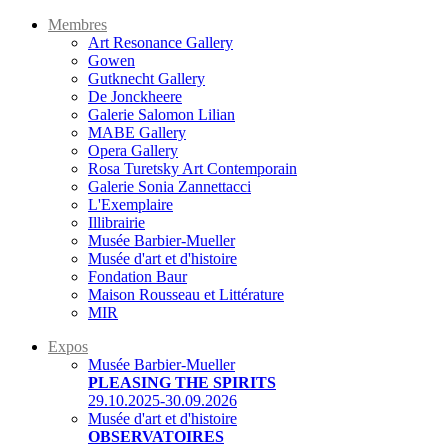
Membres
Art Resonance Gallery
Gowen
Gutknecht Gallery
De Jonckheere
Galerie Salomon Lilian
MABE Gallery
Opera Gallery
Rosa Turetsky Art Contemporain
Galerie Sonia Zannettacci
L'Exemplaire
Illibrairie
Musée Barbier-Mueller
Musée d'art et d'histoire
Fondation Baur
Maison Rousseau et Littérature
MIR
Expos
Musée Barbier-Mueller
PLEASING THE SPIRITS
29.10.2025-30.09.2026
Musée d'art et d'histoire
OBSERVATOIRES