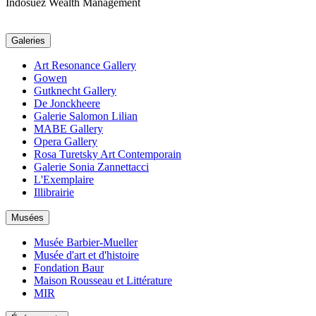
Indosuez Wealth Management
Galeries
Art Resonance Gallery
Gowen
Gutknecht Gallery
De Jonckheere
Galerie Salomon Lilian
MABE Gallery
Opera Gallery
Rosa Turetsky Art Contemporain
Galerie Sonia Zannettacci
L'Exemplaire
Illibrairie
Musées
Musée Barbier-Mueller
Musée d'art et d'histoire
Fondation Baur
Maison Rousseau et Littérature
MIR