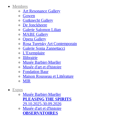
Membres
Art Resonance Gallery
Gowen
Gutknecht Gallery
De Jonckheere
Galerie Salomon Lilian
MABE Gallery
Opera Gallery
Rosa Turetsky Art Contemporain
Galerie Sonia Zannettacci
L'Exemplaire
Illibrairie
Musée Barbier-Mueller
Musée d'art et d'histoire
Fondation Baur
Maison Rousseau et Littérature
MIR
Expos
Musée Barbier-Mueller
PLEASING THE SPIRITS
29.10.2025-30.09.2026
Musée d'art et d'histoire
OBSERVATOIRES