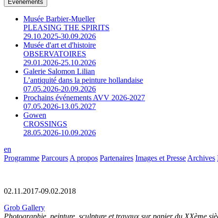
Événements
Musée Barbier-Mueller
PLEASING THE SPIRITS
29.10.2025-30.09.2026
Musée d'art et d'histoire
OBSERVATOIRES
29.01.2026-25.10.2026
Galerie Salomon Lilian
L’antiquité dans la peinture hollandaise
07.05.2026-20.09.2026
Prochains événements AVV 2026-2027
07.05.2026-13.05.2027
Gowen
CROSSINGS
28.05.2026-10.09.2026
en
Programme
Parcours
A propos
Partenaires
Images et Presse
Archives
02.11.2017-09.02.2018
Grob Gallery
Photographie, peinture, sculpture et travaux sur papier du XXème siè