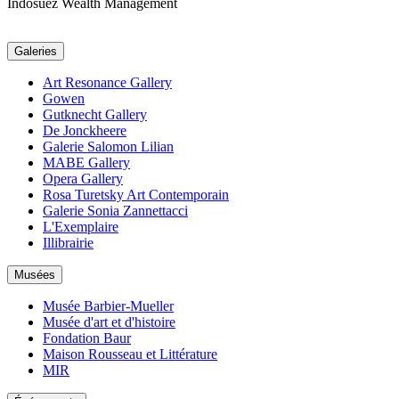
Indosuez Wealth Management
Galeries
Art Resonance Gallery
Gowen
Gutknecht Gallery
De Jonckheere
Galerie Salomon Lilian
MABE Gallery
Opera Gallery
Rosa Turetsky Art Contemporain
Galerie Sonia Zannettacci
L'Exemplaire
Illibrairie
Musées
Musée Barbier-Mueller
Musée d'art et d'histoire
Fondation Baur
Maison Rousseau et Littérature
MIR