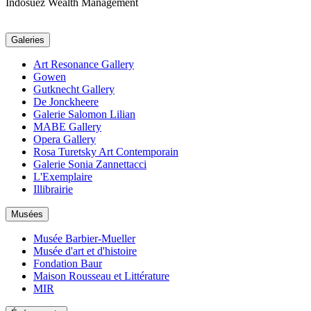
Indosuez Wealth Management
Galeries
Art Resonance Gallery
Gowen
Gutknecht Gallery
De Jonckheere
Galerie Salomon Lilian
MABE Gallery
Opera Gallery
Rosa Turetsky Art Contemporain
Galerie Sonia Zannettacci
L'Exemplaire
Illibrairie
Musées
Musée Barbier-Mueller
Musée d'art et d'histoire
Fondation Baur
Maison Rousseau et Littérature
MIR