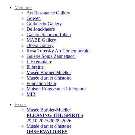
Membres
Art Resonance Gallery
Gowen
Gutknecht Gallery
De Jonckheere
Galerie Salomon Lilian
MABE Gallery
Opera Gallery
Rosa Turetsky Art Contemporain
Galerie Sonia Zannettacci
L'Exemplaire
Illibrairie
Musée Barbier-Mueller
Musée d'art et d'histoire
Fondation Baur
Maison Rousseau et Littérature
MIR
Expos
Musée Barbier-Mueller
PLEASING THE SPIRITS
29.10.2025-30.09.2026
Musée d'art et d'histoire
OBSERVATOIRES