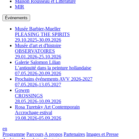
Maison Rousseau et Littérature
MIR
Événements
Musée Barbier-Mueller
PLEASING THE SPIRITS
29.10.2025-30.09.2026
Musée d'art et d'histoire
OBSERVATOIRES
29.01.2026-25.10.2026
Galerie Salomon Lilian
L’antiquité dans la peinture hollandaise
07.05.2026-20.09.2026
Prochains événements AVV 2026-2027
07.05.2026-13.05.2027
Gowen
CROSSINGS
28.05.2026-10.09.2026
Rosa Turetsky Art Contemporain
Accrochage estival
19.08.2026-05.09.2026
en
Programme
Parcours
A propos
Partenaires
Images et Presse