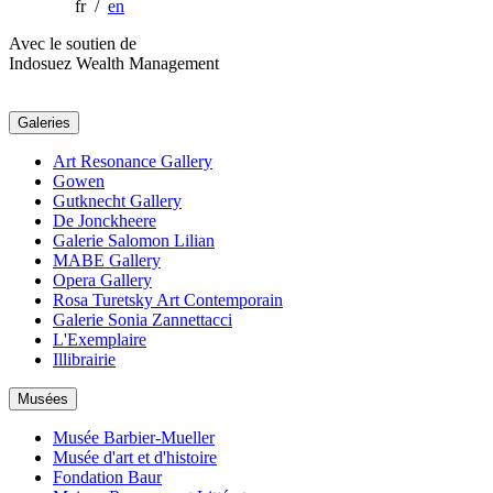
fr /
en
Avec le soutien de
Indosuez Wealth Management
Galeries
Art Resonance Gallery
Gowen
Gutknecht Gallery
De Jonckheere
Galerie Salomon Lilian
MABE Gallery
Opera Gallery
Rosa Turetsky Art Contemporain
Galerie Sonia Zannettacci
L'Exemplaire
Illibrairie
Musées
Musée Barbier-Mueller
Musée d'art et d'histoire
Fondation Baur