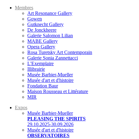
Membres
Art Resonance Gallery
Gowen
Gutknecht Gallery
De Jonckheere
Galerie Salomon Lilian
MABE Gallery
Opera Gallery
Rosa Turetsky Art Contemporain
Galerie Sonia Zannettacci
L'Exemplaire
Illibrairie
Musée Barbier-Mueller
Musée d'art et d'histoire
Fondation Baur
Maison Rousseau et Littérature
MIR
Expos
Musée Barbier-Mueller
PLEASING THE SPIRITS
29.10.2025-30.09.2026
Musée d'art et d'histoire
OBSERVATOIRES