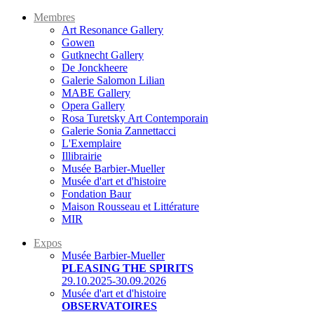
Membres
Art Resonance Gallery
Gowen
Gutknecht Gallery
De Jonckheere
Galerie Salomon Lilian
MABE Gallery
Opera Gallery
Rosa Turetsky Art Contemporain
Galerie Sonia Zannettacci
L'Exemplaire
Illibrairie
Musée Barbier-Mueller
Musée d'art et d'histoire
Fondation Baur
Maison Rousseau et Littérature
MIR
Expos
Musée Barbier-Mueller
PLEASING THE SPIRITS
29.10.2025-30.09.2026
Musée d'art et d'histoire
OBSERVATOIRES