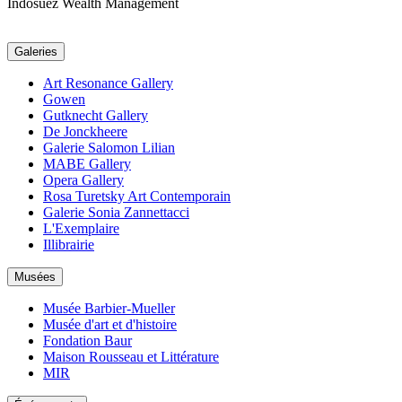
Indosuez Wealth Management
Galeries
Art Resonance Gallery
Gowen
Gutknecht Gallery
De Jonckheere
Galerie Salomon Lilian
MABE Gallery
Opera Gallery
Rosa Turetsky Art Contemporain
Galerie Sonia Zannettacci
L'Exemplaire
Illibrairie
Musées
Musée Barbier-Mueller
Musée d'art et d'histoire
Fondation Baur
Maison Rousseau et Littérature
MIR