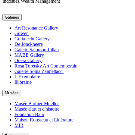
Indosuez Wealth Management
Galeries
Art Resonance Gallery
Gowen
Gutknecht Gallery
De Jonckheere
Galerie Salomon Lilian
MABE Gallery
Opera Gallery
Rosa Turetsky Art Contemporain
Galerie Sonia Zannettacci
L'Exemplaire
Illibrairie
Musées
Musée Barbier-Mueller
Musée d'art et d'histoire
Fondation Baur
Maison Rousseau et Littérature
MIR