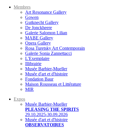
Membres
Art Resonance Gallery
Gowen
Gutknecht Gallery
De Jonckheere
Galerie Salomon Lilian
MABE Gallery
Opera Gallery
Rosa Turetsky Art Contemporain
Galerie Sonia Zannettacci
L'Exemplaire
Illibrairie
Musée Barbier-Mueller
Musée d'art et d'histoire
Fondation Baur
Maison Rousseau et Littérature
MIR
Expos
Musée Barbier-Mueller
PLEASING THE SPIRITS
29.10.2025-30.09.2026
Musée d'art et d'histoire
OBSERVATOIRES