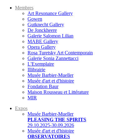
Membres
Art Resonance Gallery
Gowen
Gutknecht Gallery
De Jonckheere
Galerie Salomon Lilian
MABE Gallery
Opera Gallery
Rosa Turetsky Art Contemporain
Galerie Sonia Zannettacci
L'Exemplaire
Illibrairie
Musée Barbier-Mueller
Musée d'art et d'histoire
Fondation Baur
Maison Rousseau et Littérature
MIR
Expos
Musée Barbier-Mueller
PLEASING THE SPIRITS
29.10.2025-30.09.2026
Musée d'art et d'histoire
OBSERVATOIRES