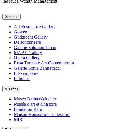
Indosuez Wealth Management
Galeries
Art Resonance Gallery
Gowen
Gutknecht Gallery
De Jonckheere
Galerie Salomon Lilian
MABE Gallery
Opera Gallery
Rosa Turetsky Art Contemporain
Galerie Sonia Zannettacci
L'Exemplaire
Illibrairie
Musées
Musée Barbier-Mueller
Musée d'art et d'histoire
Fondation Baur
Maison Rousseau et Littérature
MIR