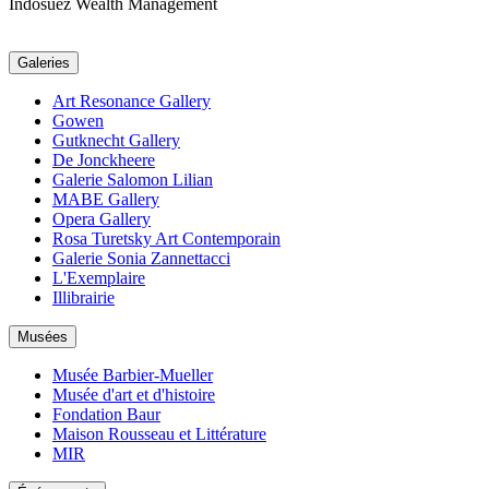
Indosuez Wealth Management
Galeries
Art Resonance Gallery
Gowen
Gutknecht Gallery
De Jonckheere
Galerie Salomon Lilian
MABE Gallery
Opera Gallery
Rosa Turetsky Art Contemporain
Galerie Sonia Zannettacci
L'Exemplaire
Illibrairie
Musées
Musée Barbier-Mueller
Musée d'art et d'histoire
Fondation Baur
Maison Rousseau et Littérature
MIR