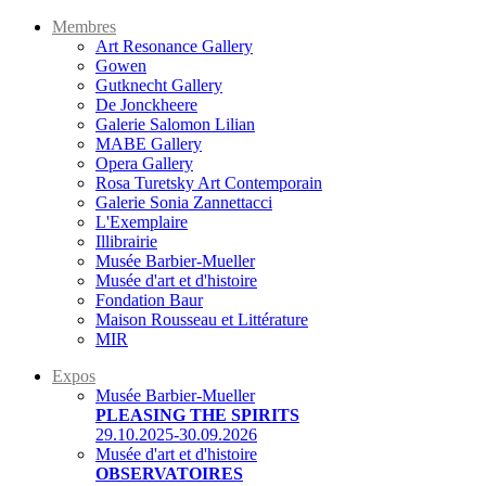
Membres
Art Resonance Gallery
Gowen
Gutknecht Gallery
De Jonckheere
Galerie Salomon Lilian
MABE Gallery
Opera Gallery
Rosa Turetsky Art Contemporain
Galerie Sonia Zannettacci
L'Exemplaire
Illibrairie
Musée Barbier-Mueller
Musée d'art et d'histoire
Fondation Baur
Maison Rousseau et Littérature
MIR
Expos
Musée Barbier-Mueller
PLEASING THE SPIRITS
29.10.2025-30.09.2026
Musée d'art et d'histoire
OBSERVATOIRES