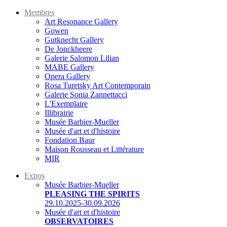
Membres
Art Resonance Gallery
Gowen
Gutknecht Gallery
De Jonckheere
Galerie Salomon Lilian
MABE Gallery
Opera Gallery
Rosa Turetsky Art Contemporain
Galerie Sonia Zannettacci
L'Exemplaire
Illibrairie
Musée Barbier-Mueller
Musée d'art et d'histoire
Fondation Baur
Maison Rousseau et Littérature
MIR
Expos
Musée Barbier-Mueller
PLEASING THE SPIRITS
29.10.2025-30.09.2026
Musée d'art et d'histoire
OBSERVATOIRES