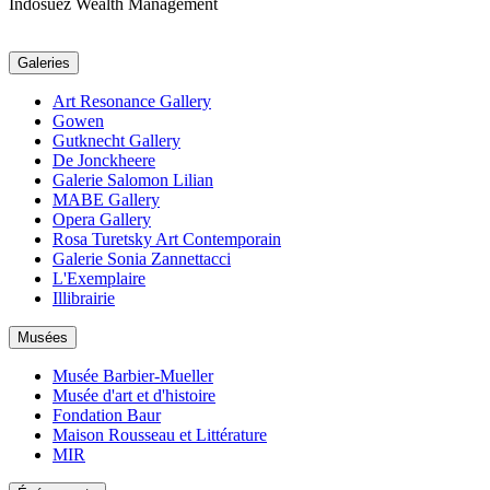
Indosuez Wealth Management
Galeries
Art Resonance Gallery
Gowen
Gutknecht Gallery
De Jonckheere
Galerie Salomon Lilian
MABE Gallery
Opera Gallery
Rosa Turetsky Art Contemporain
Galerie Sonia Zannettacci
L'Exemplaire
Illibrairie
Musées
Musée Barbier-Mueller
Musée d'art et d'histoire
Fondation Baur
Maison Rousseau et Littérature
MIR